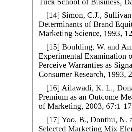
Tuck School of Business, D
[14] Simon, C.J., Sulliv
Determinants of Brand Equit
Marketing Science, 1993, 12
[15] Boulding, W. and A
Experimental Examination 
Perceive Warranties as Signal
Consumer Research, 1993, 2
[16] Ailawadi, K. L., Don
Premium as an Outcome Meas
of Marketing, 2003, 67:1-17
[17] Yoo, B., Donthu, N.
Selected Marketing Mix Ele