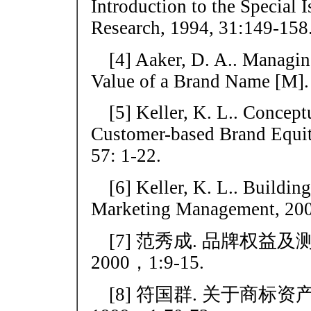
Introduction to the Special I
Research, 1994, 31:149-158
[4] Aaker, D. A.. Managin
Value of a Brand Name [M].
[5] Keller, K. L.. Conce
Customer-based Brand Equity
57: 1-22.
[6] Keller, K. L.. Buildi
Marketing Management, 200
[7] 范秀成. 品牌权益及
2000，1:9-15.
[8] 符国群. 关于商标资