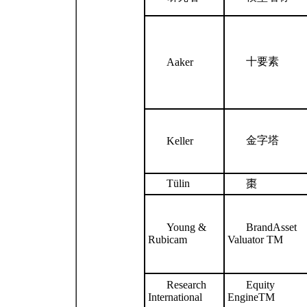
十要素
Aaker
金字塔
Keller
Tülin
棗
Young &
BrandAsset
Rubicam
Valuator TM
Research
Equity
International
EngineTM