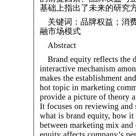
基础上指出了未来的研究
关键词：品牌权益；消
融市场模式
Abstract
Brand equity reflects the
interactive mechanism among
makes the establishment and
hot topic in marketing comm
provide a picture of theory 
It focuses on reviewing and 
what is brand equity, how it 
between marketing mix and c
equity affects company’s per