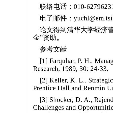
联络电话：010-62796231
电子邮件：yuchl@em.tsin
论文得到清华大学经济管
金”资助。
参考文献
[1] Farquhar, P. H.. Mana
Research, 1989, 30: 24-33.
[2] Keller, K. L.. Strate
Prentice Hall and Renmin Un
[3] Shocker, D. A., Rajen
Challenges and Opportunit