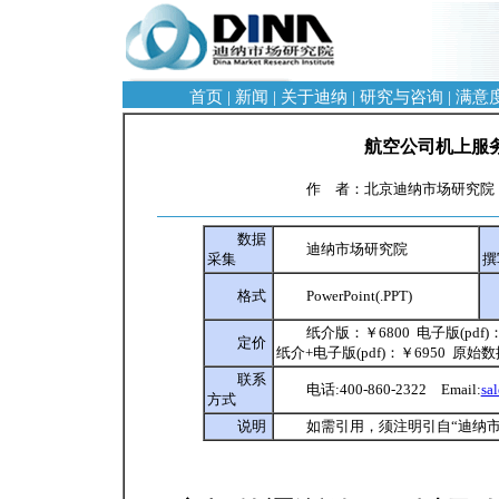
首页
|
新闻
|
关于迪纳
|
研究与咨询
|
满意
航空公司机上服
作 者：北京迪纳市场研究院 阅
数据
迪纳市场研究院
采集
撰
格式
PowerPoint(.PPT)
纸介版：￥6800 电子版(pdf)
定价
纸介+电子版(pdf)：￥6950 原始
联系
电话:400-860-2322 Email:
sa
方式
说明
如需引用，须注明引自“迪纳市