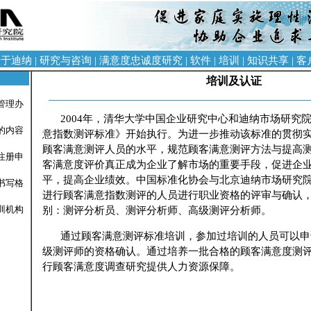
关于迪纳
|
研究与咨询
|
满意度忠诚度研究
|
软件
|
培训
|
知识共享
|
客
培训及认证
管理办
2004年，清华大学中国企业研究中心和迪纳市场研究
的内容
意指数测评标准》开始执行。为进一步推动该标准的贯彻实
顾客满意测评人员的水平，规范顾客满意测评方法与提高
注册申
客满意度评价真正成为企业了解市场的重要手段，促进企
平，提高企业绩效。中国标准化协会与北京迪纳市场研究
书写格
进行顾客满意指数测评的人员进行职业资格的评审与确认
别：测评分析员、测评分析师、高级测评分析师。
训机构
通过顾客满意测评标准培训，参加过培训的人员可以申
级测评师的资格确认。通过培养一批合格的顾客满意度测
行顾客满意度调查研究提供人力资源保障。