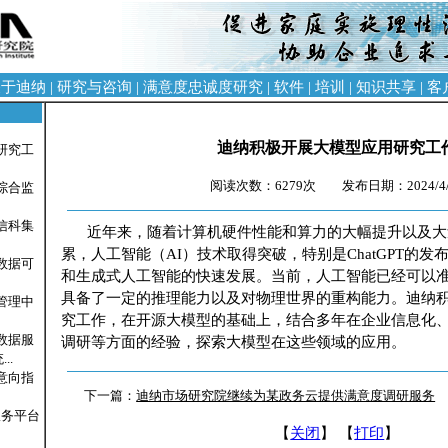
关于迪纳
|
研究与咨询
|
满意度忠诚度研究
|
软件
|
培训
|
知识共享
|
客
迪纳积极开展大模型应用研究工
研究工
阅读次数：6279次 发布日期：2024/4/
综合监
信科集
近年来，随着计算机硬件性能和算力的大幅提升以及大
累，人工智能（AI）技术取得突破，特别是ChatGPT的
数据可
和生成式人工智能的快速发展。当前，人工智能已经可以
具备了一定的推理能力以及对物理世界的重构能力。迪纳积
管理中
究工作，在开源大模型的基础上，结合多年在企业信息化、
数据服
调研等方面的经验，探索大模型在这些领域的应用。
..
意向指
下一篇：
迪纳市场研究院继续为某政务云提供满意度调研服务
服务平台
【
关闭
】 【
打印
】