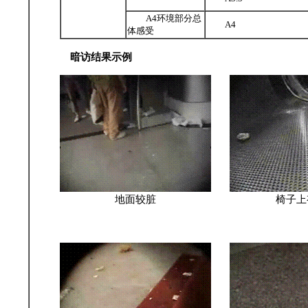
A4环境部分总
A4
体感受
暗访结果示例
地面较脏
椅子上