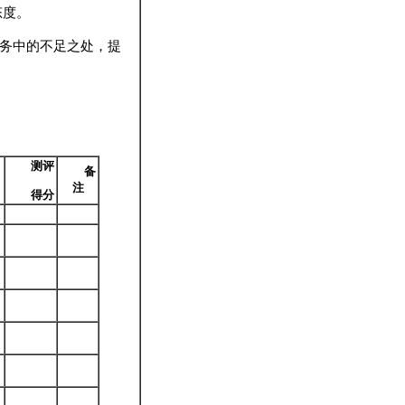
态度。
务中的不足之处，提
测评
备
注
得分