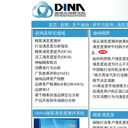
首页
|
新闻
|
关于迪纳
|
研究与咨询
|
满意
·
咨询及研究领域
·
迪纳视野
·
顾客满意度测评
·
保证满意度测评效果
·
行业满意度分析报告
·
满意度测评中结构方
·
顾客满意度提升(DCSI)
反...
·
员工满意度提升(DESI)
·
如何利用客户满意度
·
神秘顾客暗访
·
满意度改进为什么不
·
消费者行为分析
·
中国银行业对私业务
·
广告效果评价(DAEE)
·
“南方周末汽车行业顾
·
迪纳品牌资产指数
·
细节决定成败
·
品牌资产检测&分析(DBAMA)
·
3G将改变市场调查方
·
品牌审计
·
高满意用户的正面口
·
基于顾客价值品牌定位分析
·
汽车消费行为与满意
·
产品开发和市场细分分析
·
DINA顾客满意度测评系统
·
顾客满意度
·
保险行业客户满意度