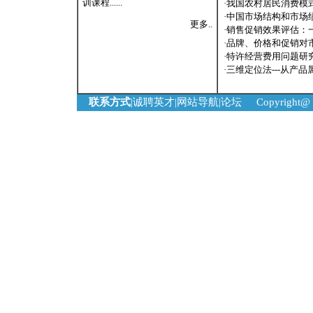
训课程......
·
我国农村居民消费模
·
中国市场结构和市场
更多..
·
销售促销效果评估：一个Mu
·
品牌、价格和促销对
·
特许经营费用问题研
·
三维定位法---从产
联系方式
|
诚聘英才
|
网站导航
|
论坛
Copyright
友情链接:
满意度
5D影院
冲孔网
代理投票
钢格板
钢格板厂
滚刷清扫器
筛网
石笼网
百度优化
网站优化
石笼网
太阳轮
网带
网片
围栏网
锌钢护栏
液晶拼接
医用设备带
吊机
珍珠岩设备
法桐
拉丝机
搬场公司
搬家公司
玻璃钢格栅
玻璃钢冷却塔
电镀设备
摩托罗拉对讲机
反应釜
粉碎机
国槐
粉碎机
金属检测机
昆山工业气体
石笼
喷砂机
乳山房地产
石笼
无缝钢管
橡胶止水带
银滩房产