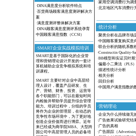
·
家用空调消费行为调
·
DINA满意度分析软件特点
·
北京地区汽车消费行
·
百货商场顾客满意度测评解决方
案
·
满意度测评整体解决方案
·
统计分析
·
DINA顾客满意度测评系统孕育
中国顾客满意指数（CCSI）
·
聚类分析在品牌市场
·
中国顾客重复购买意
·
联合分析的随机系数
·
SMART企业实战模拟培训
·
Constructin Quality-S
SMART是基于国际化的企业管
·
BB模型和实证贝叶
理和营销理论设计开发的一套计
·
偏最小二乘法（PLS
算机辅助企业竞争模拟系统和培
·
描述性统计分析
训课程。
·
相关分析
SMART 主要针对企业中高层经
·
回归分析
理人设计，覆盖产品研发、生
·
中国用户满意指数的
产、营销、财务、投资、运营等
各个职能部门，可以在最短时间
内检验并帮助学员提升综合管理
·
营销理论
能力。培训过程中，分组的学员
将作为企业的管理层，在动态的
·
企业为什么持续做无
竞争性市场环境中，为了更好地
·
广告效果试验研究结
创造企业价值而进行博弈。近年
·
广告的真相
来已经成为商学院MBA、大型跨
·
广告跟踪（Advertising
国公司中高层管理人员的必备培