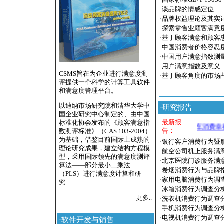
·
国家标准GB/T 19
·
谈品牌的情感定位
·
品牌权益理论及其实
·
探索零售业顾客满意
·
基于顾客满意和顾客
·
中国消费者价格容忍
·
中国用户满意指数测
·
用户满意指数及意义
CSMS旨在为企业进行满意度测
·
基于顾客角度的市场
评提供一个科学的计算工具软件
和满意度管理平台。
以迪纳市场研究院和清华大学中
·
研究报告
国企业研究中心制定的、由中国
最新报
标准化协会发布的《顾客满意指
·汽车消费幸
告：
数测评标准》（CAS 103-2004）
为基础，借鉴目前国际上成熟的
·
银行客户消费行为暨
理论研究成果，建立结构方程模
·
航空公司机上服务满
型，采用国际领先的满意度测评
·
北京医院门诊服务满
算法——部分最小二乘法
·
卷烟消费行为与品牌
（PLS）进行满意度计算和研
·
家用电脑消费行为调
究......
·
冰箱消费行为调查分
更多..
·
洗衣机消费行为调查
·
手机消费行为调查分
·
电视机消费行为调查
·
软件开发与销售